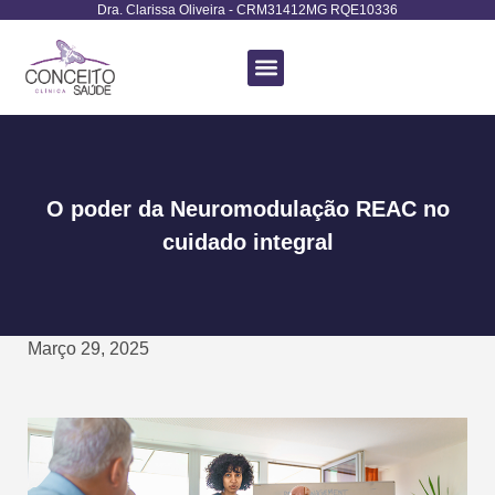
Dra. Clarissa Oliveira - CRM31412MG RQE10336
Terapias Avançadas
O poder da Neuromodulação REAC no
cuidado integral
Março 29, 2025