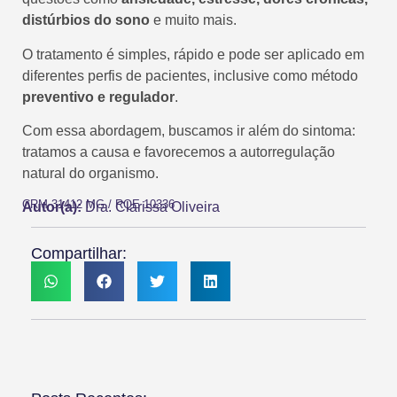
distúrbios do sono
e muito mais.
O tratamento é simples, rápido e pode ser aplicado em
diferentes perfis de pacientes, inclusive como método
preventivo e regulador
.
Com essa abordagem, buscamos ir além do sintoma:
tratamos a causa e favorecemos a autorregulação
natural do organismo.
CRM 31412 MG / RQE 10336
Autor(a):
Dra. Clarissa Oliveira
Compartilhar: