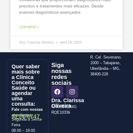
precisos e tratamentos mais eficazes. Desde
exames diagnósticos avançados
LEIA MAIS »
Dra. Clarissa Oliveira
abril 26, 2025
R. Cel. Severiano,
1000 – Tabajaras,
Siga
Quer saber
Uberlândia – MG,
nossas
mais sobre
38400-228
redes
a Clínica
Conceito
sociais
Saúde ou
agendar
uma
Dra. Clarissa
consulta:
Oliveira
CRM31412MG
Fale com nossas
RQE10336
atendentes:
3214-6747
Segunda a Sexta-
Feira
08:00 – 18:00