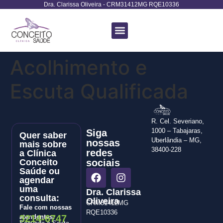
Dra. Clarissa Oliveira - CRM31412MG RQE10336
Terapias Avançadas
Acolhimento e
Escuta Qualificada
R. Cel. Severiano,
1000 – Tabajaras,
Siga
Quer saber
Uberlândia – MG,
nossas
mais sobre
38400-228
redes
a Clínica
Conceito
sociais
Saúde ou
agendar
uma
Dra. Clarissa
consulta:
Oliveira
CRM31412MG
Fale com nossas
RQE10336
atendentes:
3214-6747