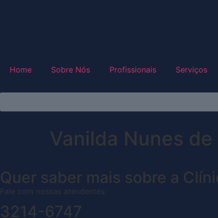
Home
Sobre Nós
Profissionais
Serviços
Vanilda Nunes de
Quer saber mais sobre a Clín
Fale com nossas atendentes:
3214-6747