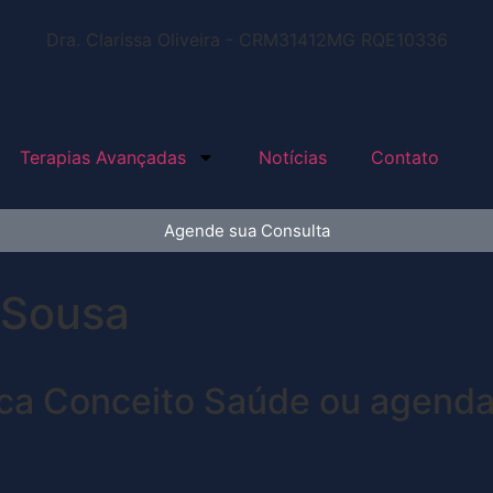
Dra. Clarissa Oliveira - CRM31412MG RQE10336
Terapias Avançadas
Notícias
Contato
Agende sua Consulta
 Sousa
ica Conceito Saúde ou agenda